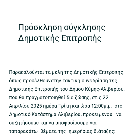
Πρόσκληση σύγκλησης
Δημοτικής Επιτροπής
Παρακαλούνται τα μέλη της Δημοτικής Επιτροπής
όπως προσέλθουν
στην τακτική
συνεδρίαση της
Δημοτικής
Επιτροπής του Δήμου Κύμης-Αλιβερίου,
που
θα πραγματοποιηθεί
δια ζώσης
,
στις
22
Απριλίου
2025
ημέρα Τρίτη
και
ώρα
1
2:
0
0
μ
.μ
.
στο
Δημοτικό Κατάστημα Αλιβερίου,
προκειμένου να
συζητήσουμε και να
αποφασίσουμε για
τα
παρακάτω
θέμα
τα
της
ημερήσιας διάταξης
: