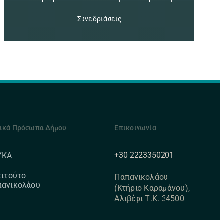
Συνεδριάσεις
ικά Πρόσωπα Δήμου
Επικοινωνία
+30 2223350201
ΥΚΑ
τιτούτο
Παπανικολάου
πανικολάου
(Κτήριο Καραμάνου),
Αλιβέρι Τ.Κ. 34500