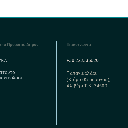
ικά Πρόσωπα Δήμου
Επικοινωνία
+30 2223350201
ΥΚΑ
τιτούτο
Παπανικολάου
πανικολάου
(Κτήριο Καραμάνου),
Αλιβέρι Τ.Κ. 34500