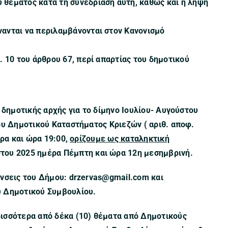
 θέματος κατά τη συνεδρίαση αυτή, καθώς και η λήψη
νανται να περιλαμβάνονται στον Κανονισμό
. 10 του άρθρου 67, περί απαρτίας του δημοτικού
ς δημοτικής αρχής
για το δίμηνο Ιουλίου- Αυγούστου
ου Δημοτικού Καταστήματος Κριεζών ( αριθ. αποφ.
ρα και ώρα 19:00
,
ορίζουμε ως καταληκτική
του 2025 ημέρα Πέμπτη και ώρα
12η μεσημβρινή.
ύνσεις του Δήμου:
drzervas
@
gmail
.
com
και
υ Δημοτικού Συμβουλίου.
ισσότερα από δέκα (10) θέματα από Δημοτικούς