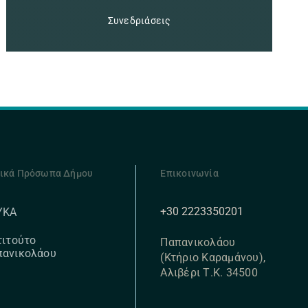
Συνεδριάσεις
ικά Πρόσωπα Δήμου
Επικοινωνία
+30 2223350201
ΥΚΑ
τιτούτο
Παπανικολάου
πανικολάου
(Κτήριο Καραμάνου),
Αλιβέρι Τ.Κ. 34500