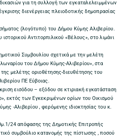
δικασιών για τη συλλογή των εγκαταλελειμμένων
έγκρισης διενέργειας πλειοδοτικής δημοπρασίας
σήματος (λογότυπο) του Δήμου Κύμης Αλιβερίου.
υ ιστορικού Αντιτορπιλικού «Βέλους», στο λιμάνι
μοτικού Συμβουλίου σχετικά με την μελέτη
λωναρίου του Δήμου Κύμης-Αλιβερίου», στα
ί της μελέτης οριοθέτησης-διευθέτησης του
ιβερίου ΠΕ Εύβοιας.
ριση εισόδου – εξόδου σε κτιριακή εγκατάσταση
ιο», εκτός των Εγκεκριμένων ορίων του Οικισμού
ύμης -Αλιβερίου , φερόμενης ιδιοκτησίας του κ.
θμ.1/24 απόφασης της Δημοτικής Επιτροπής
οτικό συμβούλιο κατανομής της πίστωσης , ποσού