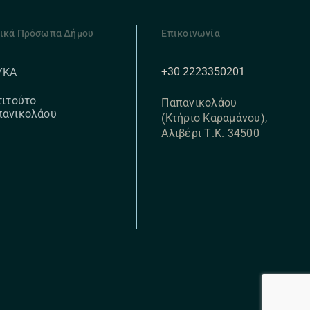
ικά Πρόσωπα Δήμου
Επικοινωνία
+30 2223350201
ΥΚΑ
τιτούτο
Παπανικολάου
πανικολάου
(Κτήριο Καραμάνου),
Αλιβέρι Τ.Κ. 34500