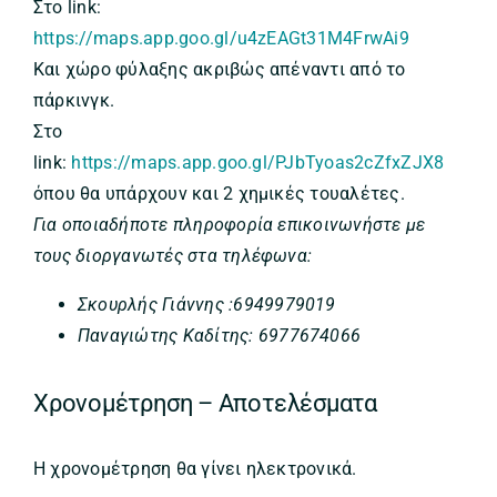
Στο link:
https://maps.app.goo.gl/u4zEAGt31M4FrwAi9
Και χώρο φύλαξης ακριβώς απέναντι από το
πάρκινγκ.
Στο
link:
https://maps.app.goo.gl/PJbTyoas2cZfxZJX8
όπου θα υπάρχουν και 2 χημικές τουαλέτες.
Για οποιαδήποτε πληροφορία επικοινωνήστε με
τους διοργανωτές στα τηλέφωνα:
Σκουρλής Γιάννης :6949979019
Παναγιώτης Καδίτης: 6977674066
Χρονομέτρηση – Αποτελέσματα
Η χρονομέτρηση θα γίνει ηλεκτρονικά.