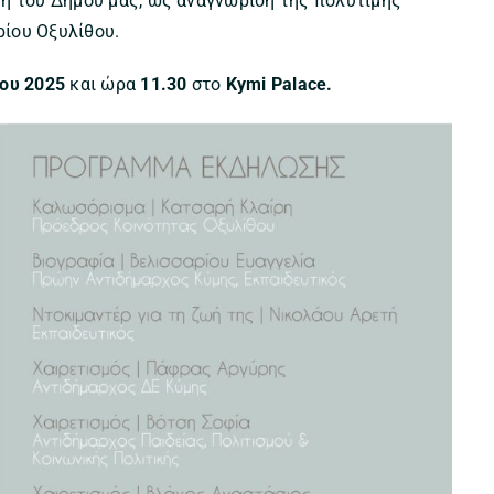
τη του Δήμου μας, ως αναγνώριση της πολύτιμης
ίου Οξυλίθου.
ίου 2025
και ώρα
11.30
στο
Kymi Palace.