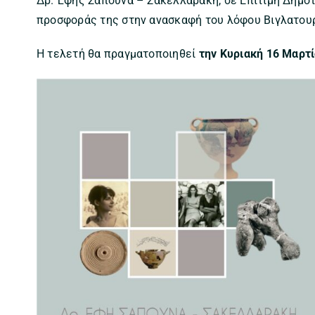
Δρ. Έφης Σαπουνά – Σακελλαράκη, σε Επίτιμη Δημό
προσφοράς της στην ανασκαφή του λόφου Βιγλατουρ
Η τελετή θα πραγματοποιηθεί
την Κυριακή 16 Μαρτ