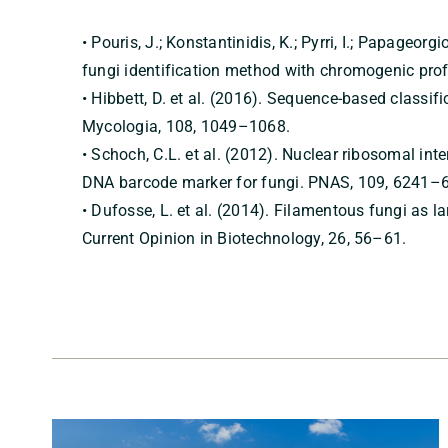
• Pouris, J.; Konstantinidis, K.; Pyrri, I.; Papageorg
fungi identification method with chromogenic profi
• Hibbett, D. et al. (2016). Sequence-based classifi
Mycologia, 108, 1049–1068.
• Schoch, C.L. et al. (2012). Nuclear ribosomal int
DNA barcode marker for fungi. PNAS, 109, 6241–
• Dufosse, L. et al. (2014). Filamentous fungi as 
Current Opinion in Biotechnology, 26, 56–61.