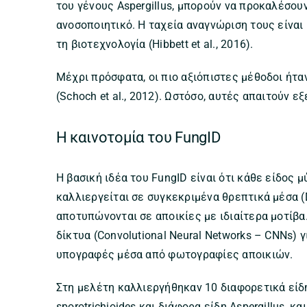
του γένους Aspergillus, μπορούν να προκαλέσο
ανοσοποιητικό. Η ταχεία αναγνώριση τους είναι 
τη βιοτεχνολογία (Hibbett et al., 2016).
Μέχρι πρόσφατα, οι πιο αξιόπιστες μέθοδοι ήταν
(Schoch et al., 2012). Ωστόσο, αυτές απαιτούν 
Η καινοτομία του FungID
Η βασική ιδέα του FungID είναι ότι κάθε είδος 
καλλιεργείται σε συγκεκριμένα θρεπτικά μέσα (D
αποτυπώνονται σε αποικίες με ιδιαίτερα μοτίβα
δίκτυα (Convolutional Neural Networks – CNNs) 
υπογραφές μέσα από φωτογραφίες αποικιών.
Στη μελέτη καλλιεργήθηκαν 10 διαφορετικά είδη 
sporotrichioides και διάφορα είδη Aspergillus,