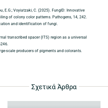
iou, E.G.; Voyiatzaki, C. (2025). FungID: Innovative
ling of colony color patterns. Pathogens, 14, 242.
cation and identification of fungi.
ernal transcribed spacer (ITS) region as a universal
6246.
large-scale producers of pigments and colorants.
Σχετικά Άρθρα