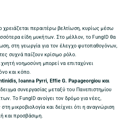
ίο χρειάζεται περαιτέρω βελτίωση, κυρίως μέσω
σσότερα είδη μυκήτων. Στο μέλλον, το FungID θα
νωση, στη γεωργία για τον έλεγχο φυτοπαθογόνων,
τες συχνά παίζουν κρίσιμο ρόλο.
εχνητή νοημοσύνη μπορεί να επιταχύνει
όνο και κόπο.
tinidis, Ioanna Pyrri, Effie G. Papageorgiou και
δειγμα συνεργασίας μεταξύ του Πανεπιστημίου
ων. Το FungID ανοίγει τον δρόμο για νέες,
στη μικροβιολογία και δείχνει ότι η αναγνώριση
κή και προσβάσιμη.