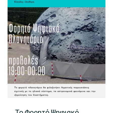
To Φορητό Ψηφιακό