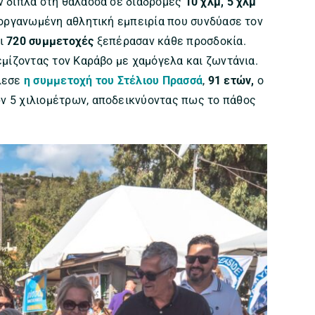
υν δίπλα στη θάλασσα σε διαδρομές
10 χλμ, 5 χλμ
 οργανωμένη αθλητική εμπειρία που συνδύασε τον
Οι
720 συμμετοχές
ξεπέρασαν κάθε προσδοκία.
γεμίζοντας τον Καράβο με χαμόγελα και ζωντάνια.
έλεσε
η συμμετοχή του Στέλιου Πρασσά
,
91 ετών,
ο
ν 5 χιλιομέτρων, αποδεικνύοντας πως το πάθος