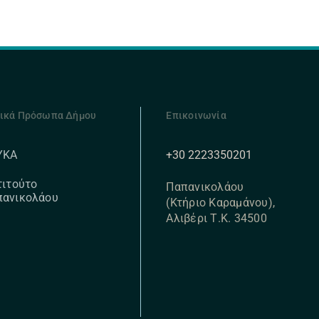
ικά Πρόσωπα Δήμου
Επικοινωνία
+30 2223350201
ΥΚΑ
τιτούτο
Παπανικολάου
πανικολάου
(Κτήριο Καραμάνου),
Αλιβέρι Τ.Κ. 34500