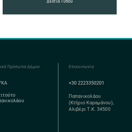
Δελτία Τύπου
ικά Πρόσωπα Δήμου
Επικοινωνία
+30 2223350201
ΥΚΑ
τιτούτο
Παπανικολάου
πανικολάου
(Κτήριο Καραμάνου),
Αλιβέρι Τ.Κ. 34500