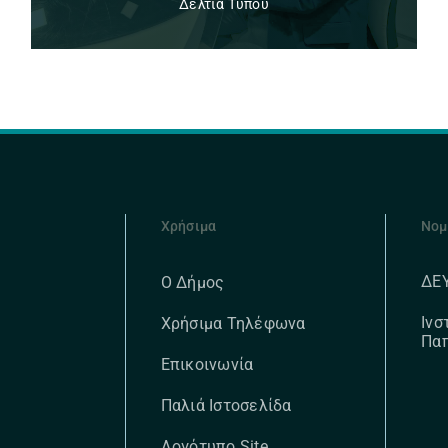
Δελτία Τύπου
Χρήσιμα
Νομ
ΔΕ
Ο Δήμος
Ινσ
Χρήσιμα Τηλέφωνα
Πα
Επικοινωνία
Παλιά Ιστοσελίδα
Λογότυπο Site