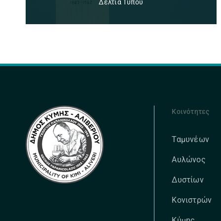
Δελτία Τύπου
Κοινότητες
Ταμυνέων
Αυλώνος
Δυστίων
Κονιστρών
Κύμης