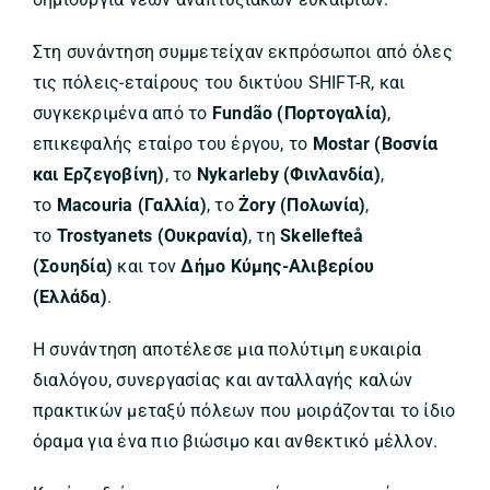
Στη συνάντηση συμμετείχαν εκπρόσωποι από όλες
τις πόλεις-εταίρους του δικτύου SHIFT-R, και
συγκεκριμένα από το
Fundão (Πορτογαλία)
,
επικεφαλής εταίρο του έργου, το
Mostar (Βοσνία
και Ερζεγοβίνη)
, το
Nykarleby (Φινλανδία)
,
το
Macouria (Γαλλία)
, το
Żory (Πολωνία)
,
το
Trostyanets (Ουκρανία)
, τη
Skellefteå
(Σουηδία)
και τον
Δήμο Κύμης-Αλιβερίου
(Ελλάδα)
.
Η συνάντηση αποτέλεσε μια πολύτιμη ευκαιρία
διαλόγου, συνεργασίας και ανταλλαγής καλών
πρακτικών μεταξύ πόλεων που μοιράζονται το ίδιο
όραμα για ένα πιο βιώσιμο και ανθεκτικό μέλλον.