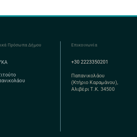
ικά Πρόσωπα Δήμου
Επικοινωνία
+30 2223350201
ΥΚΑ
τιτούτο
Παπανικολάου
πανικολάου
(Κτήριο Καραμάνου),
Αλιβέρι Τ.Κ. 34500