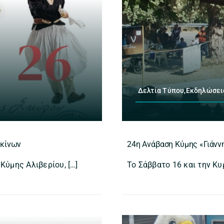
Δελτία Τύπου,Εκδηλώσει
σκίνων
24η Ανάβαση Κύμης «Γιάνν
ύμης Αλιβερίου, […]
Το Σάββατο 16 και την Κυ