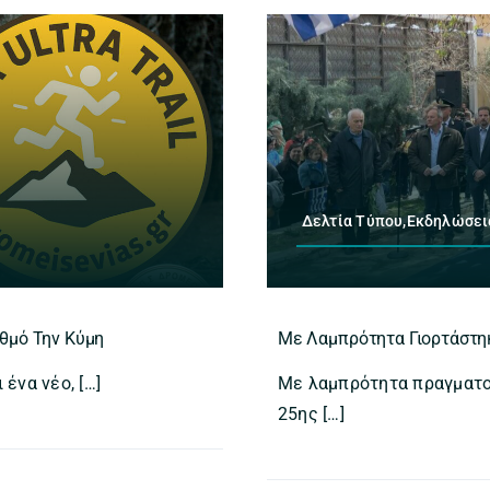
Δελτία Τύπου,Εκδηλώσει
ταθμό Την Κύμη
Με Λαμπρότητα Γιορτάστηκ
 ένα νέο, […]
Με λαμπρότητα πραγματοπ
25ης […]