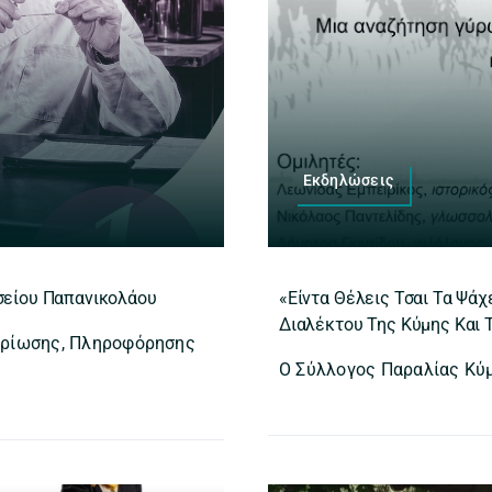
Εκδηλώσεις
σείου Παπανικολάου
«Είντα Θέλεις Τσαι Τα Ψάχ
Διαλέκτου Της Κύμης Και 
μηρίωσης, Πληροφόρησης
Ο Σύλλογος Παραλίας Κύμ