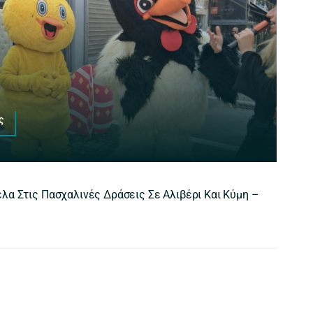
ς
λα Στις Πασχαλινές Δράσεις Σε Αλιβέρι Και Κύμη –