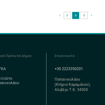
3
4
5
ικά Πρόσωπα Δήμου
Επικοινωνία
+30 2223350201
ΥΚΑ
τιτούτο
Παπανικολάου
πανικολάου
(Κτήριο Καραμάνου),
Αλιβέρι Τ.Κ. 34500