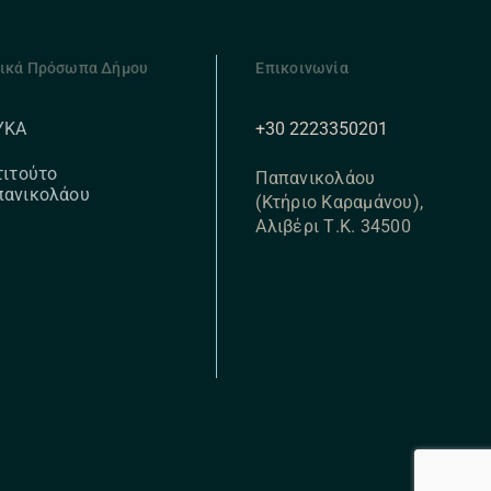
ικά Πρόσωπα Δήμου
Επικοινωνία
+30 2223350201
ΥΚΑ
τιτούτο
Παπανικολάου
πανικολάου
(Κτήριο Καραμάνου),
Αλιβέρι Τ.Κ. 34500